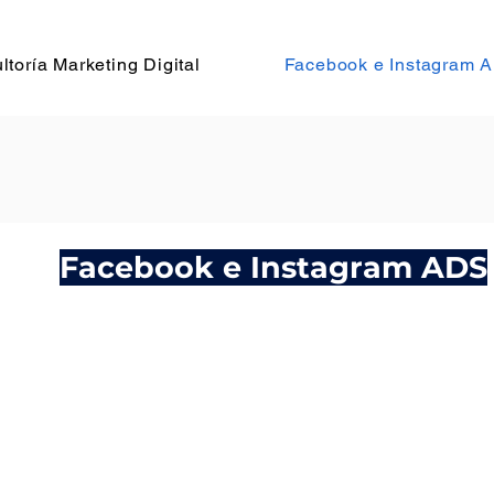
ltoría Marketing Digital
Facebook e Instagram 
Facebook e Instagram ADS
 través de la generación de contenidos d
emocionales con las audiencias y seguidor
e la marca
.
Esto mediante las redes socia
s trazados en la estrategia. Así mismo, imp