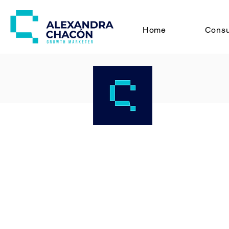
Home
Consu
Posicione su marca a
lazos estratégicos y 
en clientes fieles d
alcanzar los objetivo