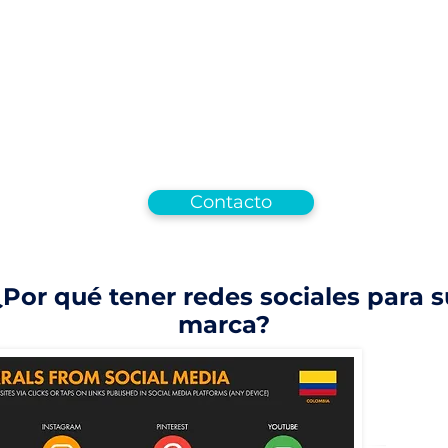
er seguidores relevantes, aumentando l
convirtiendo seguidores en compradore
iante dos modalidades.
ampañas de anuncios en los diferentes can
book ads, Youtube ads, Linkedin ads.
Contacto
¿Por qué tener redes sociales para s
marca?