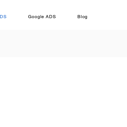
ADS
Google ADS
Blog
e valor, para integrar
es, para transformarlos
les más indicadas para
lementar cada red social