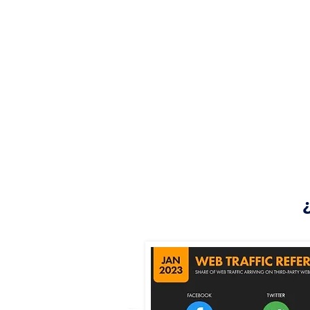
con el fin de obten
tráfico a la web, 
posicionamiento med
SEM: con el uso de c
Instagram ads, Face