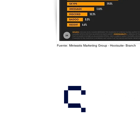
Fuente: Miniwatts Marketing Group - Hootsuite- Branch
Alexandra Chacón
Whatsapp +(57) 315 320 76